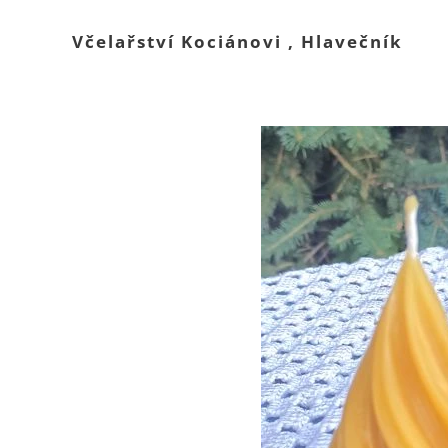
Včelařství Kociánovi , Hlavečník