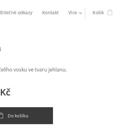
Užitečné odkazy
Kontakt
Více
Košík
n
čelího vosku ve tvaru jehlanu.
Kč
Do košíku