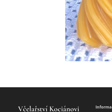
Včelařství Kociánovi
Informa