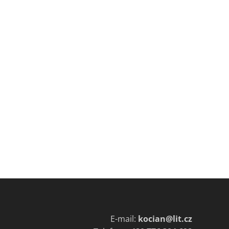
E-mail:
kocian@lit.cz