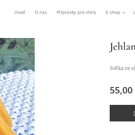
Úvod
O nás
Přípravky pro včely
E-shop
Jehla
Svíčka ze v
55,00