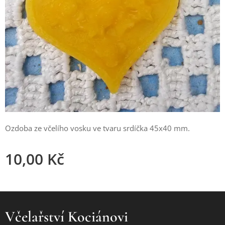
Ozdoba ze včelího vosku ve tvaru srdíčka 45x40 mm.
10,00
Kč
Včelařství Kociánovi