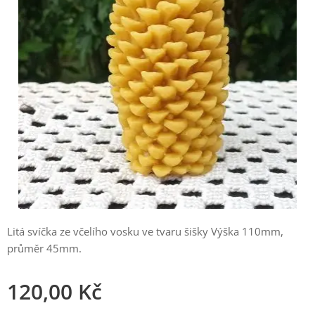
Litá svíčka ze včelího vosku ve tvaru šišky Výška 110mm,
průměr 45mm.
120,00
Kč