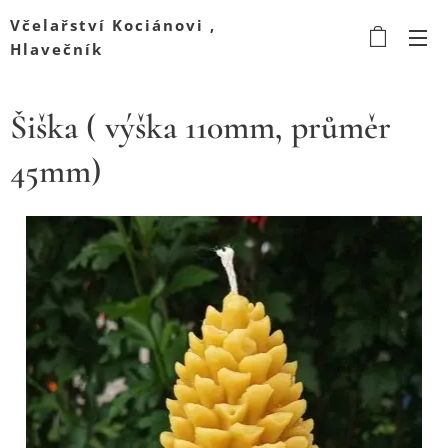
Včelařství Kociánovi ,
Hlavečník
Šiška ( výška 110mm, průměr
45mm)