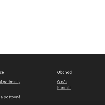
ce
Obchod
í podmínky
O nás
Kontakt
 a poštovné