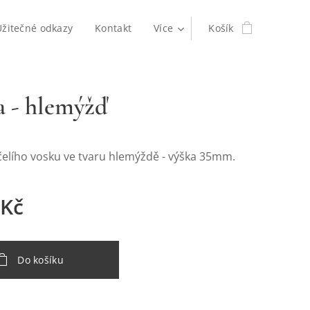
Užitečné odkazy
Kontakt
Více
Košík
a - hlemýžď
včelího vosku ve tvaru hlemýždě - výška 35mm.
Kč
Do košíku