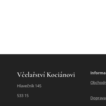
Včelařství Kociánovi
Informa
Obchodn
Hlavečník 145
533 15
Doprava