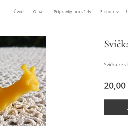
Úvod
O nás
Přípravky pro včely
E-shop
Svíčk
Svíčka ze 
20,00