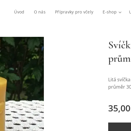
Úvod
O nás
Přípravky pro včely
E-shop
Svíčk
prům
Litá svíčk
průměr 3
35,00