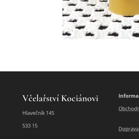
Včelařství Kociánovi
Informa
Obchodn
Hlavečník 145
533 15
Doprava