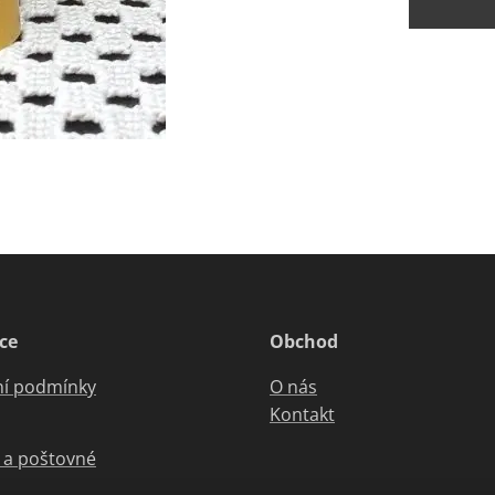
ce
Obchod
í podmínky
O nás
Kontakt
 a poštovné