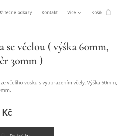
Užitečné odkazy
Kontakt
Více
Košík
a se včelou ( výška 60mm,
ěr 30mm )
a ze včelího vosku s vyobrazením včely. Výška 60mm,
0mm.
Kč
Do košíku