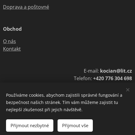
Doprava a poštovné
Obchod
O nás
Kontakt
E-mail:
kocian@lit.cz
Telefon:
+420 776 304 698
Používáme cookies, abychom zajistili správné fungování a
bezpečnost našich stránek. Tím vám můžeme zajistit tu
Cookies
nejlepší zkušenost při jejich návštěvě.
Do košíku
Přijmout nezbytné
Přijmout vše