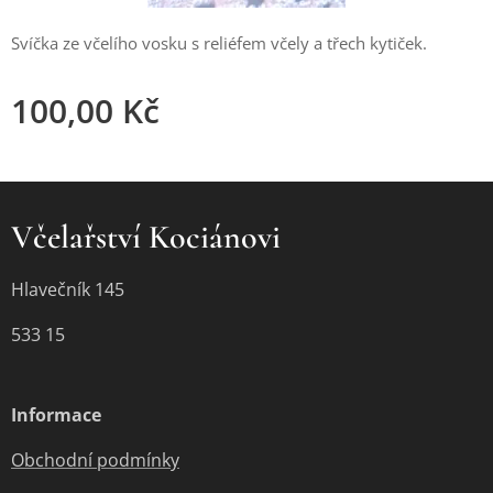
Svíčka ze včelího vosku s reliéfem včely a třech kytiček.
100,00
Kč
Včelařství Kociánovi
Hlavečník 145
533 15
Informace
Obchodní podmínky