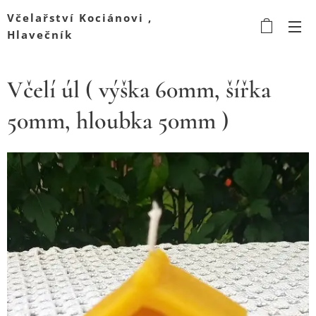
Včelařství Kociánovi ,
Hlavečník
Včelí úl ( výška 60mm, šířka
50mm, hloubka 50mm )