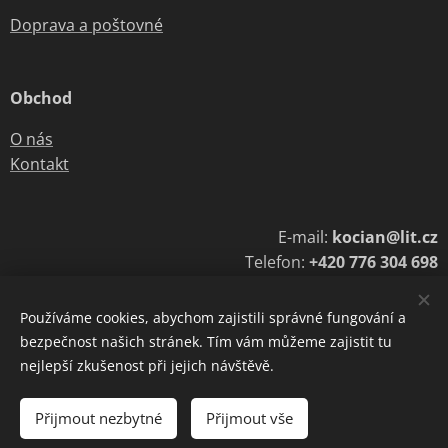
Doprava a poštovné
Obchod
O nás
Kontakt
E-mail:
kocian@lit.cz
Telefon:
+420 776 304 698
Používáme cookies, abychom zajistili správné fungování a
bezpečnost našich stránek. Tím vám můžeme zajistit tu
Cookies
nejlepší zkušenost při jejich návštěvě.
Do košíku
Přijmout nezbytné
Přijmout vše