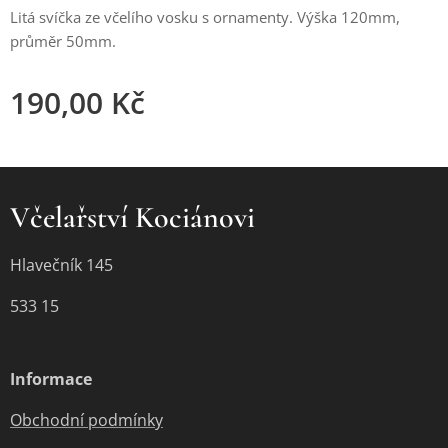
Litá svíčka ze včelího vosku s ornamenty. Výška 120mm,
průměr 50mm.
190,00
Kč
Včelařství Kociánovi
Hlavečník 145
533 15
Informace
Obchodní podmínky